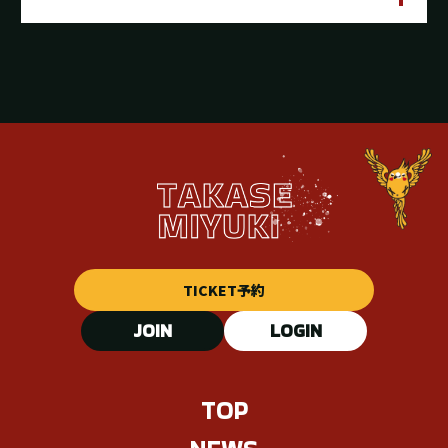
TICKET予約
JOIN
LOGIN
TOP